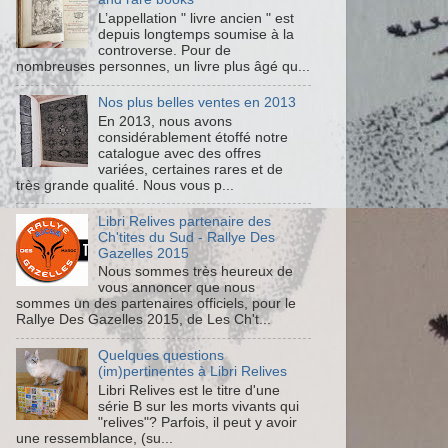
L’appellation " livre ancien " est
depuis longtemps soumise à la
controverse. Pour de
nombreuses personnes, un livre plus âgé qu...
Nos plus belles ventes en 2013
En 2013, nous avons
considérablement étoffé notre
catalogue avec des offres
variées, certaines rares et de
très grande qualité. Nous vous p...
Libri Relives partenaire des
Ch'tites du Sud - Rallye Des
Gazelles 2015
Nous sommes très heureux de
vous annoncer que nous
sommes un des partenaires officiels, pour le
Rallye Des Gazelles 2015, de Les Ch't...
Quelques questions
(im)pertinentes à Libri Relives
Libri Relives est le titre d'une
série B sur les morts vivants qui
"relives"? Parfois, il peut y avoir
une ressemblance, (su...