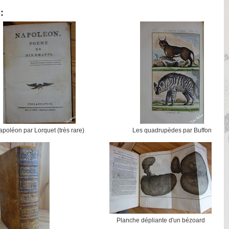
:
poléon par Lorquet (très rare)
Les quadrupèdes par Buffon
Planche dépliante d'un bézoard